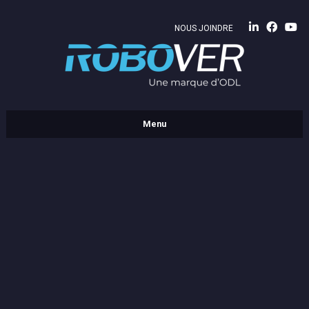
NOUS JOINDRE
Menu
ENTREPRISE
PRODUITS
Vitrages isolants et intercalaires
Carrelages et formes
Verres
RÉALISATIONS
CARRIÈRE
Journalier d’usine