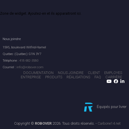
Zone de widget. Ajoutez-en et ils apparaitront ici.
Nous joindre
1595, boulevard Wilfrid-Hamel
Québec (Québec) G1N 3Y7
Téléphone :
418 682-3580
Courriel :
info@robover.com
DOCUMENTATION
NOUS JOINDRE
CLIENT
EMPLOYES
ENTREPRISE
PRODUITS
RÉALISATIONS
FAQ
CARRIÈRE
Équipés pour livrer
Copyright ©
ROBOVER
2026. Tous droits réservés. -
Carbone14.net