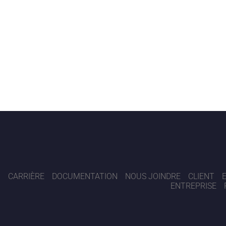
amant
iel à 2 profils de carrelage
mant à 2 profils de carrelage
Q
CARRIÈRE
DOCUMENTATION
NOUS JOINDRE
CLIENT
ENTREPRISE