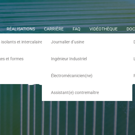
RÉALISATIONS
CARRIÈRE
FAQ
VIDÉOTHÈQUE
DOC
 isolants et intercalaires
Journalier d’usine
Robover
ges et formes
Ingénieur Industriel
Documentation
Électromécanicien(ne)
Assistant(e) contremaître