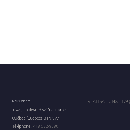
Série 5000 Carrelage Di
Série 7000 Carrelage Part
Série 9000 Carrelage Dia
Nous joindre
RÉALISATIONS
FA
1595, boulevard Wilfrid-Hamel
Québec (Québec) G1N 3Y7
Téléphone :
418 682-3580